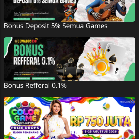
Bonus Deposit 5% Semua Games
Bonus Refferal 0.1%