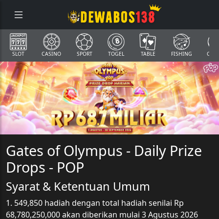
SLOT
CASINO
SPORT
TOGEL
TABLE
FISHING
COCK
Gates of Olympus - Daily Prize
Drops - POP
Syarat & Ketentuan Umum
1. 549,850 hadiah dengan total hadiah senilai Rp
68,780,250,000 akan diberikan mulai 3 Agustus 2026