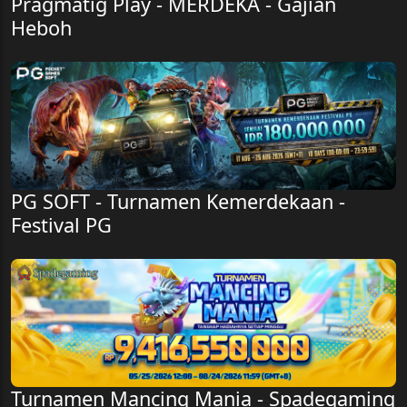
Pragmatig Play - MERDEKA - Gajian
Heboh
PG SOFT - Turnamen Kemerdekaan -
Festival PG
Turnamen Mancing Mania - Spadegaming