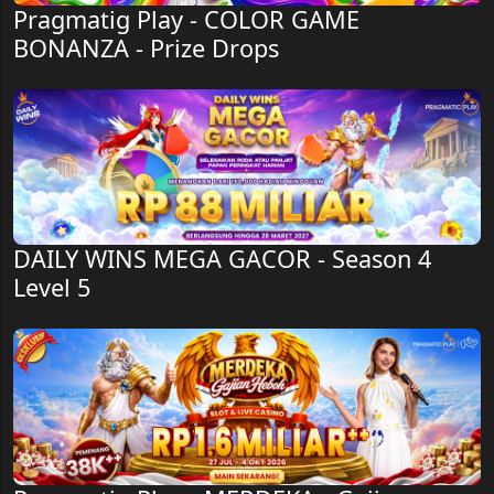
Pragmatig Play - COLOR GAME
BONANZA - Prize Drops
DAILY WINS MEGA GACOR - Season 4
Level 5