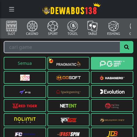
CASINO
SPORT
TOGEL
TABLE
FISHING
COCK F.
ARC
Semua