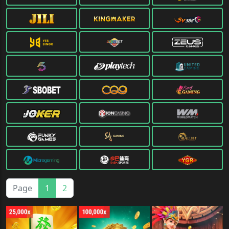
Page
1
2