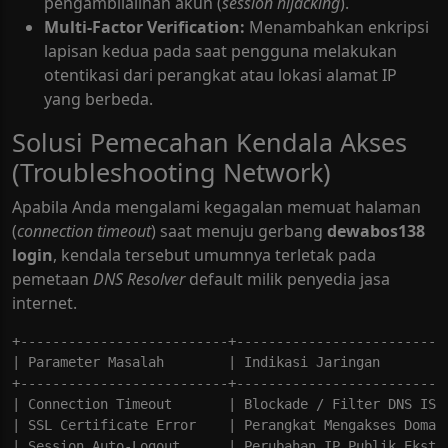
pengambilalihan akun (
session hijacking
).
Multi-Factor Verification:
Menambahkan enkripsi
lapisan kedua pada saat pengguna melakukan
otentikasi dari perangkat atau lokasi alamat IP
yang berbeda.
Solusi Pemecahan Kendala Akses
(Troubleshooting Network)
Apabila Anda mengalami kegagalan memuat halaman
(
connection timeout
) saat menuju gerbang
dewabos138
login
, kendala tersebut umumnya terletak pada
pemetaan
DNS Resolver
default milik penyedia jasa
internet.
+--------------------------+---------------------------
| Parameter Masalah        | Indikasi Jaringan         
+--------------------------+---------------------------
| Connection Timeout       | Blockade / Filter DNS ISP 
| SSL Certificate Error    | Perangkat Mengakses Domain
| Session Auto-Logout      | Perubahan IP Publik Ekstre