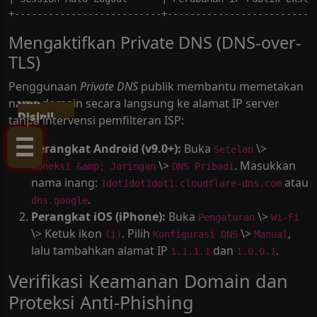
Mengaktifkan Private DNS (DNS-over-
TLS)
Penggunaan
Private DNS
publik membantu memetakan
Klik
nama domain secara langsung ke alamat IP server
Disini!
tanpa intervensi pemfilteran ISP:
Perangkat Android (v9.0+):
Buka
\>
Setelan
\>
. Masukkan
Koneksi &amp; Jaringan
DNS Pribadi
nama inang:
atau
1dot1dot1dot1.cloudflare-dns.com
.
dns.google
Perangkat iOS (iPhone):
Buka
\>
Pengaturan
Wi-Fi
\> Ketuk ikon
. Pilih
\>
,
(i)
Konfigurasi DNS
Manual
lalu tambahkan alamat IP
dan
.
1.1.1.1
1.0.0.1
Verifikasi Keamanan Domain dan
Proteksi Anti-Phishing