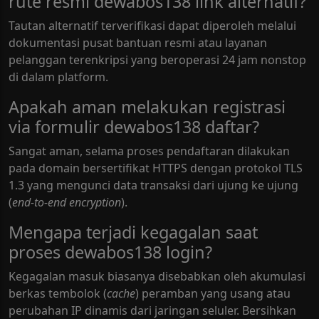
rute resmi dewabos138 link alternatif?
Tautan alternatif terverifikasi dapat diperoleh melalui
dokumentasi pusat bantuan resmi atau layanan
pelanggan terenkripsi yang beroperasi 24 jam nonstop
di dalam platform.
Apakah aman melakukan registrasi
via formulir dewabos138 daftar?
Sangat aman, selama proses pendaftaran dilakukan
pada domain bersertifikat HTTPS dengan protokol TLS
1.3 yang mengunci data transaksi dari ujung ke ujung
(
end-to-end encryption
).
Mengapa terjadi kegagalan saat
proses dewabos138 login?
Kegagalan masuk biasanya disebabkan oleh akumulasi
berkas tembolok (
cache
) peramban yang usang atau
perubahan IP dinamis dari jaringan seluler. Bersihkan