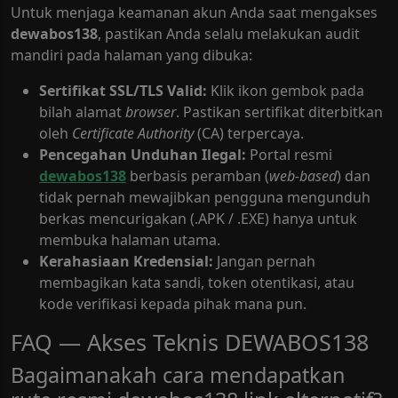
Untuk menjaga keamanan akun Anda saat mengakses
dewabos138
, pastikan Anda selalu melakukan audit
mandiri pada halaman yang dibuka:
Sertifikat SSL/TLS Valid:
Klik ikon gembok pada
bilah alamat
browser
. Pastikan sertifikat diterbitkan
oleh
Certificate Authority
(CA) terpercaya.
Pencegahan Unduhan Ilegal:
Portal resmi
dewabos138
berbasis peramban (
web-based
) dan
tidak pernah mewajibkan pengguna mengunduh
berkas mencurigakan (.APK / .EXE) hanya untuk
membuka halaman utama.
Kerahasiaan Kredensial:
Jangan pernah
membagikan kata sandi, token otentikasi, atau
kode verifikasi kepada pihak mana pun.
FAQ — Akses Teknis DEWABOS138
Bagaimanakah cara mendapatkan