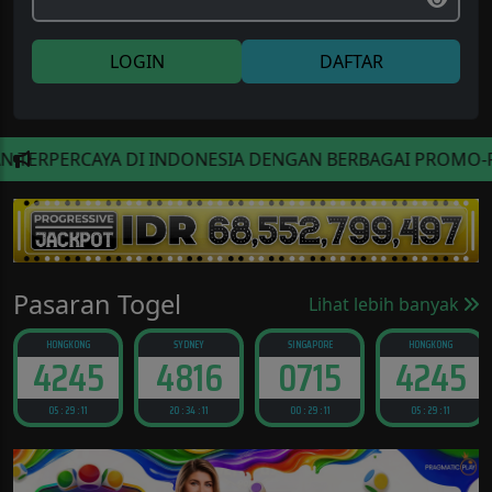
LOGIN
DAFTAR
YA DI INDONESIA DENGAN BERBAGAI PROMO-PROMO MENARI
Pasaran Togel
Lihat lebih banyak
HONGKONG
SYDNEY
SINGAPORE
HONGKONG
4245
4816
0715
4245
05 : 29 : 10
20 : 34 : 10
00 : 29 : 10
05 : 29 : 10