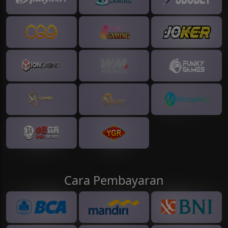
Cara Pembayaran