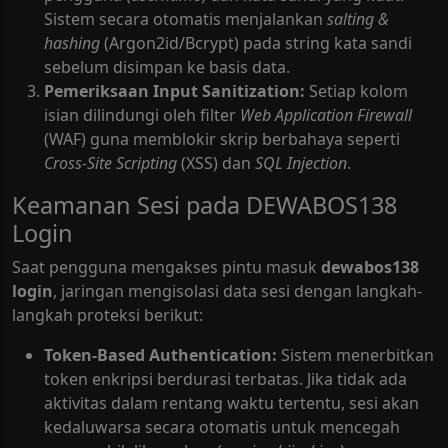
Sistem secara otomatis menjalankan
salting &
hashing
(Argon2id/Bcrypt) pada string kata sandi
sebelum disimpan ke basis data.
Pemeriksaan Input Sanitization:
Setiap kolom
isian dilindungi oleh filter
Web Application Firewall
(WAF) guna memblokir skrip berbahaya seperti
Cross-Site Scripting
(XSS) dan
SQL Injection
.
Keamanan Sesi pada DEWABOS138
Login
Saat pengguna mengakses pintu masuk
dewabos138
login
, jaringan mengisolasi data sesi dengan langkah-
langkah proteksi berikut:
Token-Based Authentication:
Sistem menerbitkan
token enkripsi berdurasi terbatas. Jika tidak ada
aktivitas dalam rentang waktu tertentu, sesi akan
kedaluwarsa secara otomatis untuk mencegah