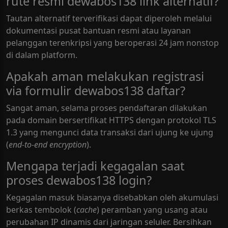
rute resmi dewabos138 link alternatif?
Tautan alternatif terverifikasi dapat diperoleh melalui
dokumentasi pusat bantuan resmi atau layanan
pelanggan terenkripsi yang beroperasi 24 jam nonstop
di dalam platform.
Apakah aman melakukan registrasi
via formulir dewabos138 daftar?
Sangat aman, selama proses pendaftaran dilakukan
pada domain bersertifikat HTTPS dengan protokol TLS
1.3 yang mengunci data transaksi dari ujung ke ujung
(
end-to-end encryption
).
Mengapa terjadi kegagalan saat
proses dewabos138 login?
Kegagalan masuk biasanya disebabkan oleh akumulasi
berkas tembolok (
cache
) peramban yang usang atau
perubahan IP dinamis dari jaringan seluler. Bersihkan