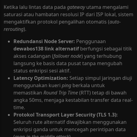
Ketika lalu lintas data pada
gateway
utama mengalami
saturasi atau hambatan resolusi IP dari ISP lokal, sistem
mengaktifkan protokol pengalihan otomatis (
auto-
rerouting
).
Redundansi Node Server:
Penggunaan
dewabos138 link alternatif
berfungsi sebagai titik
akses cadangan (
failover node
) yang terhubung
langsung ke basis data pusat tanpa mengubah
status enkripsi sesi aktif.
Latency Optimization:
Setiap simpul jaringan diuji
menggunakan kueri
ping
berkala untuk
memastikan
Round Trip Time
(RTT) tetap di bawah
angka 50ms, menjaga kestabilan transfer data real-
time.
Protokol Transport Layer Security (TLS 1.3):
Seluruh rute alternatif diwajibkan menggunakan
enkripsi ganda untuk mencegah perintipan data
(
man-in-the-middle attack
).