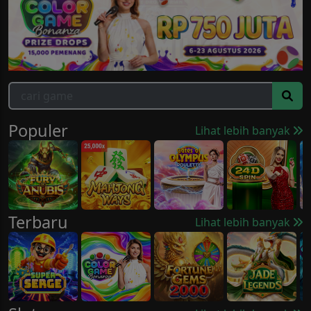
Populer
Lihat lebih banyak
Terbaru
Lihat lebih banyak