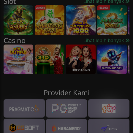
Slot
Lihat lebih banyak
Casino
Lihat lebih banyak
Provider Kami