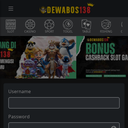
SLOT
CASINO
SPORT
TOGEL
TABLE
FISHING
COCK
Username
Password